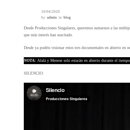
16/04/2020
by
admin
in
blog
Desde Producciones Singulares, queremos sumarnos a las múltiple
que más interés han suscitado.
Desde ya podéis visionar estos tres documentales en abierto en 
NOTA:
Alalá y Menese solo estarán en abierto durante el tiemp
SILENCIO: