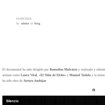
01/09/2016
by
admin
in
blog
Cortometraje documental en el que se muestra un recorrido visual de la faceta
los Cupones“
, bailaora y vendedora de cupones de la ONCE.
De cómo a pesar de su discapacidad auditiva ha conseguido realizarse profes
compañía e integrando la lengua de signos en sus espectáculos de baile. Es una
en primera persona su vida, su historia de superación día a día y su comprom
El documental ha sido dirigido por
Remedios Malvárez
y realizado y edita
artistas como
Laura Vital
,
«El Niño de Elche»
y
Manuel Tudela
y la músi
ha sido obra de
Arturo Andújar
.
Facebook